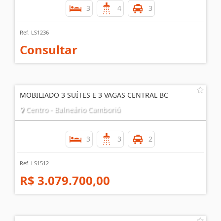
3
4
3
Ref. LS1236
Consultar
MOBILIADO 3 SUÍTES E 3 VAGAS CENTRAL BC
Centro - Balneário Camboriú
3
3
2
Ref. LS1512
R$ 3.079.700,00