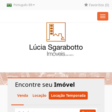
Favoritos (
0
)
Português BR
Toggl
navig
Home
Resultado da Busca
Encontre seu
Imóvel
Venda
Locação
Locação Temporada
Busca