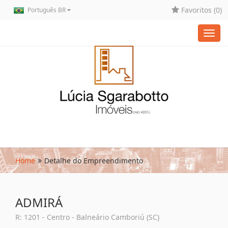
Favoritos (
0
)
Português BR
Toggl
navig
Home
Detalhe do Empreendimento
ADMIRÁ
R: 1201 - Centro - Balneário Camboriú (SC)