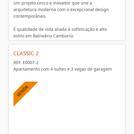
Um projeto único e inovador que une a
arquitetura moderna com o excepcional design
contemporâneo.
É qualidade de vida aliada à sofisticação e alto
estilo em Balneário Camboriú.
CLASSIC 2
CLASSIC 1
REF. E0007-2
- 04 SUÍTES
Apartamento com 4 suítes e 3 vagas de garagem
- 03 VAGAS PARA CARRO
- ÁREA PRIVATIVA: 138,07M²
- ÀREAS TOTAL: 282,08M²
- VAGAS PARA MOTO 01
CLASSIC 102 - ÀREA TOTAL: 263,95M²
- 02 VAGAS PARA CARRO - 01 MOTO