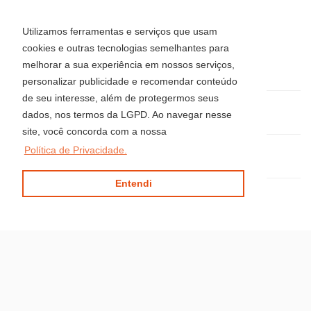
FILIAL - 4207-2J
Av. Brasil, 2418 - Centro
Utilizamos ferramentas e serviços que usam
Balneário Camboriú - Santa Catarina
cookies e outras tecnologias semelhantes para
CEP: 88330-407
melhorar a sua experiência em nossos serviços,
Telefone: (47) 3514-8008
personalizar publicidade e recomendar conteúdo
de seu interesse, além de protegermos seus
(47) 3344-5942 / 3360-0018 / 99915-0583
dados, nos termos da LGPD. Ao navegar nesse
site, você concorda com a nossa
Política de Privacidade.
locacaoluciaimoveis@gmail.com
Entendi
Site desenvolvido por
ImóvelOffice
© - Todos os direitos reservados