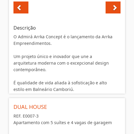
CLASSIC 201 DECORADO, EQUIPADO, MOBILIADO
UNIDADE
Descrição
Churrasqueira a carvão
O Admirá Arrka Concept é o lançamento da Arrka
Projetos com 4 e 5 suítes
Empreendimentos.
3 ou 4 vagas de garagens 1 moto
Sistema de fachada Balcon Juliet Glass
Um projeto único e inovador que une a
Churrasqueira
arquitetura moderna com o excepcional design
Acabamento em gesso
contemporâneo.
Cozinha
Fechadura com senha na porta de entrada
É qualidade de vida aliada à sofisticação e alto
Interfone
estilo em Balneário Camboriú.
Living
Porcelanato
Sala de Estar
DUAL HOUSE
CLASSIC 1 E 2
Área de Serviço
- 04 SUÍTES
REF. E0007-3
Sala de jantar
- 03 VAGAS PARA CARRO
Apartamento com 5 suítes e 4 vagas de garagem
Lavabo
- ÁREA PRIVATIVA: 138,07M²
Espera para split