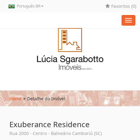
Favoritos (
0
)
Português BR
Toggl
navig
Home
Detalhe do Imóvel
Exuberance Residence
Rua 2000 - Centro - Balneário Camboriú (SC)