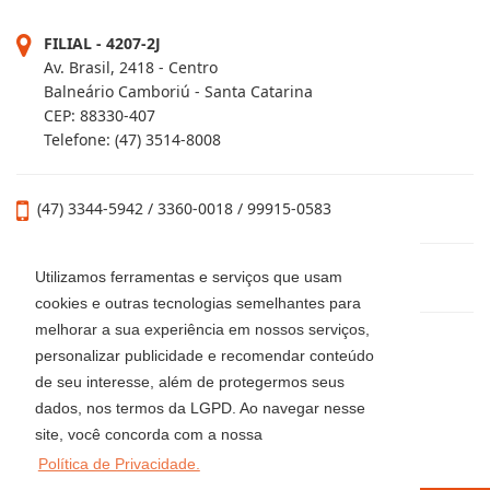
Rua 2000, 165 - Sala 01 - Centro - SC
CEP: 88330-460
Balneário Camboriú - Santa Catarina
FILIAL - 4207-2J
Av. Brasil, 2418 - Centro
Balneário Camboriú - Santa Catarina
CEP: 88330-407
Telefone: (47) 3514-8008
Utilizamos ferramentas e serviços que usam
(47) 3344-5942 / 3360-0018 / 99915-0583
cookies e outras tecnologias semelhantes para
melhorar a sua experiência em nossos serviços,
personalizar publicidade e recomendar conteúdo
locacaoluciaimoveis@gmail.com
de seu interesse, além de protegermos seus
dados, nos termos da LGPD. Ao navegar nesse
site, você concorda com a nossa
Política de Privacidade.