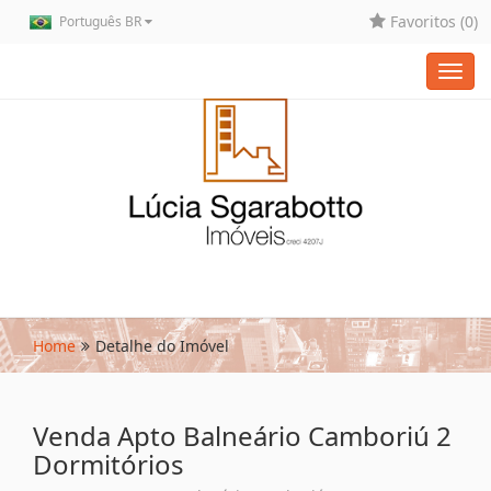
Favoritos (
0
)
Português BR
Toggl
navig
Home
Detalhe do Imóvel
Venda Apto Balneário Camboriú 2
Dormitórios