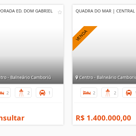
ORADA ED. DOM GABRIEL
QUADRA DO MAR | CENTRAL
tro - Balneário Camboriú
Centro - Balneário Cambori
2
2
1
2
2
nsultar
R$ 1.400.000,00