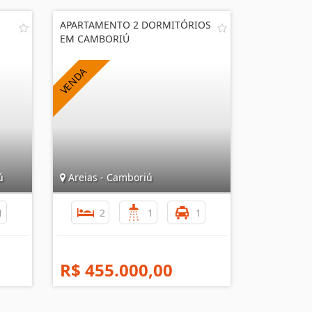
APARTAMENTO 2 DORMITÓRIOS
EM CAMBORIÚ
ú
Areias - Camboriú
1
2
1
1
R$ 455.000,00