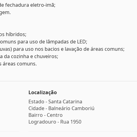
de fechadura eletro-imã;
agem.
os híbridos;
s comuns para uso de lâmpadas de LED;
chuvas) para uso nos bacios e lavação de áreas comuns;
a da cozinha e chuveiros;
s áreas comuns.
Localização
Estado -
Santa Catarina
Cidade -
Balneário Camboriú
Bairro -
Centro
Logradouro -
Rua 1950