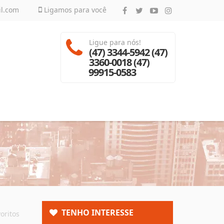
il.com
Ligamos para você
Ligue para nós!
(47) 3344-5942 (47)
3360-0018 (47)
99915-0583
TENHO INTERESSE
oritos