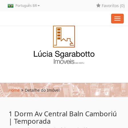
Favoritos (
0
)
Português BR
Toggl
navig
Home
Detalhe do Imóvel
1 Dorm Av Central Baln Camboriú
| Temporada