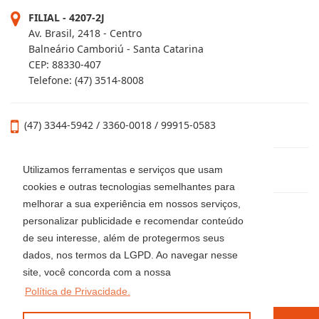
Rua 2000, 165 - Sala 01 - Centro - SC
CEP: 88330-460
Balneário Camboriú - Santa Catarina
FILIAL - 4207-2J
Av. Brasil, 2418 - Centro
Balneário Camboriú - Santa Catarina
CEP: 88330-407
Telefone: (47) 3514-8008
Utilizamos ferramentas e serviços que usam
(47) 3344-5942 / 3360-0018 / 99915-0583
cookies e outras tecnologias semelhantes para
melhorar a sua experiência em nossos serviços,
personalizar publicidade e recomendar conteúdo
locacaoluciaimoveis@gmail.com
de seu interesse, além de protegermos seus
dados, nos termos da LGPD. Ao navegar nesse
site, você concorda com a nossa
Política de Privacidade.