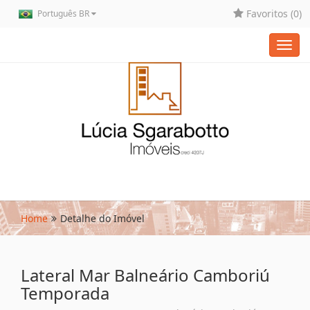
Favoritos (
0
)
Português BR
Toggl
navig
Home
Detalhe do Imóvel
Lateral Mar Balneário Camboriú
Temporada