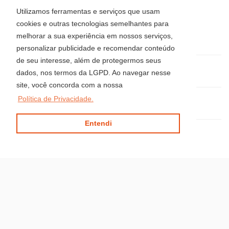
Av. Brasil, 2418 - Centro
Utilizamos ferramentas e serviços que usam
Balneário Camboriú - Santa Catarina
cookies e outras tecnologias semelhantes para
CEP: 88330-407
melhorar a sua experiência em nossos serviços,
Telefone: (47) 3514-8008
personalizar publicidade e recomendar conteúdo
de seu interesse, além de protegermos seus
(47) 3344-5942 / 3360-0018 / 99915-0583
dados, nos termos da LGPD. Ao navegar nesse
site, você concorda com a nossa
Política de Privacidade.
locacaoluciaimoveis@gmail.com
Entendi
Site desenvolvido por
ImóvelOffice
© - Todos os direitos reservados