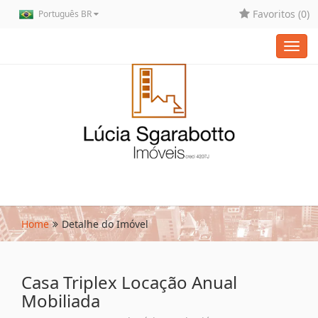
Favoritos (
0
)
Português BR
Toggl
navig
Home
Detalhe do Imóvel
Casa Triplex Locação Anual
Mobiliada