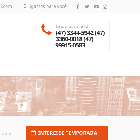
il.com
Ligamos para você
Ligue para nós!
(47) 3344-5942 (47)
3360-0018 (47)
99915-0583
INTERESSE TEMPORADA
oritos