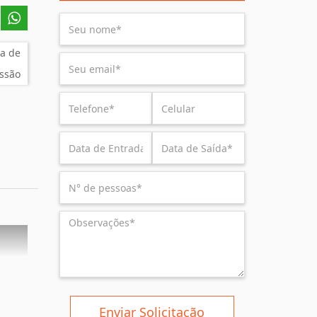
a de
ssão