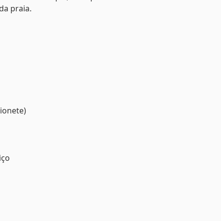
da praia.
ionete)
iço