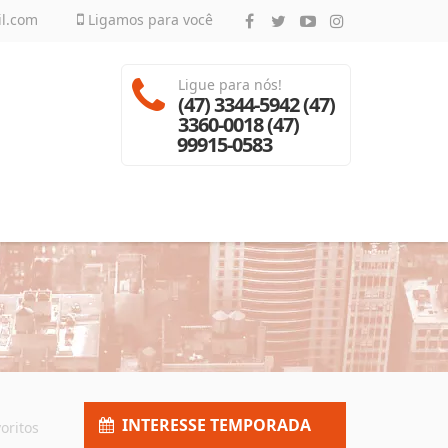
il.com
Ligamos para você
Ligue para nós!
(47) 3344-5942 (47)
3360-0018 (47)
99915-0583
INTERESSE TEMPORADA
oritos