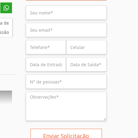
a de
ssão