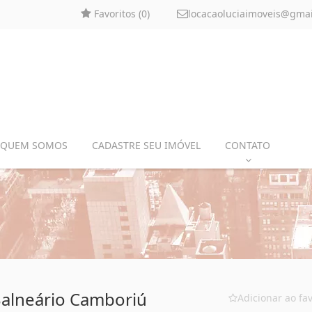
Favoritos (
0
)
locacaoluciaimoveis@gma
QUEM SOMOS
CADASTRE SEU IMÓVEL
CONTATO
Balneário Camboriú
Adicionar ao fav