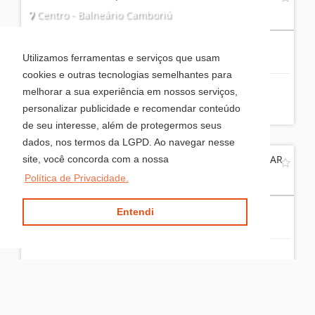
Centro - Balneário Camboriú
2
2
1
Utilizamos ferramentas e serviços que usam
cookies e outras tecnologias semelhantes para
melhorar a sua experiência em nossos serviços,
R$ 1.400.000,00
personalizar publicidade e recomendar conteúdo
de seu interesse, além de protegermos seus
dados, nos termos da LGPD. Ao navegar nesse
RESIDENCIAL SOL DA MANHÃ - PRONTO PARA MORAR
site, você concorda com a nossa
Política de Privacidade.
Centro - Balneário Camboriú
Entendi
2
2
2
R$ 1.798.000,00