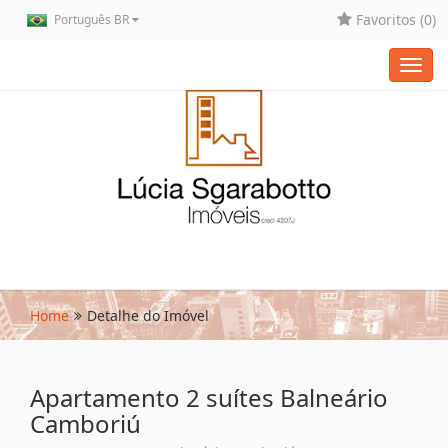
Favoritos (
0
)
Português BR
Toggl
navig
Home
Detalhe do Imóvel
Apartamento 2 suítes Balneário
Camboriú