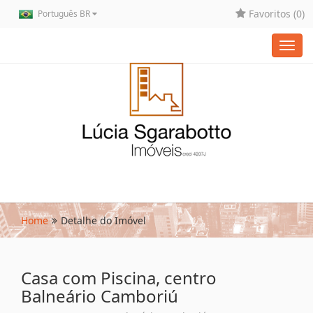
Favoritos (
0
)
Português BR
Toggl
navig
Home
Detalhe do Imóvel
Casa com Piscina, centro
Balneário Camboriú