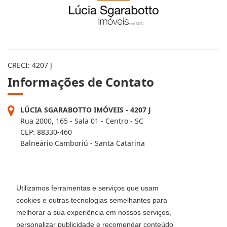
CRECI: 4207 J
Informações de Contato
LÚCIA SGARABOTTO IMÓVEIS - 4207 J
Rua 2000, 165 - Sala 01 - Centro - SC
CEP: 88330-460
Balneário Camboriú - Santa Catarina
FILIAL - 4207-2J
Av. Brasil, 2418 - Centro
Utilizamos ferramentas e serviços que usam
Balneário Camboriú - Santa Catarina
cookies e outras tecnologias semelhantes para
CEP: 88330-407
melhorar a sua experiência em nossos serviços,
Telefone: (47) 3514-8008
personalizar publicidade e recomendar conteúdo