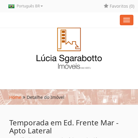
Favoritos (
0
)
Português BR
Toggl
navig
Home
Detalhe do Imóvel
Temporada em Ed. Frente Mar -
Apto Lateral