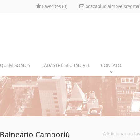
Favoritos (
0
)
locacaoluciaimoveis@gma
QUEM SOMOS
CADASTRE SEU IMÓVEL
CONTATO
 Balneário Camboriú
Adicionar ao fav