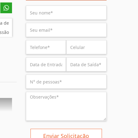
a de
ssão