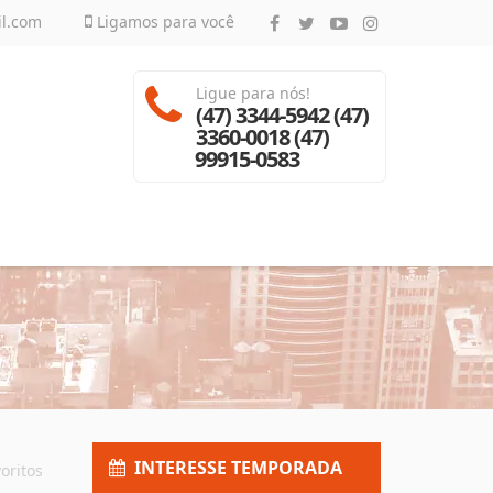
il.com
Ligamos para você
Ligue para nós!
(47) 3344-5942 (47)
3360-0018 (47)
99915-0583
INTERESSE TEMPORADA
oritos