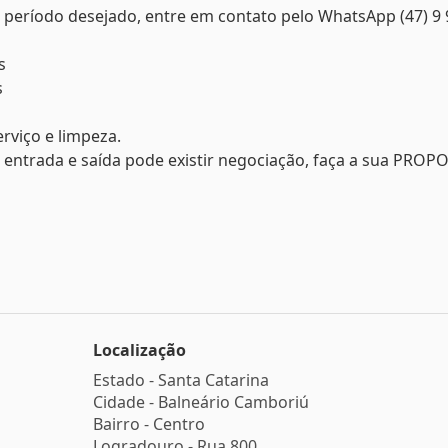
 o período desejado, entre em contato pelo WhatsApp (47) 9 
s
s
erviço e limpeza.
entrada e saída pode existir negociação, faça a sua PROP
Localização
Estado -
Santa Catarina
Cidade -
Balneário Camboriú
Bairro -
Centro
Logradouro -
Rua 800