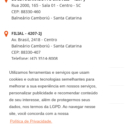
Rua 2000, 165 - Sala 01 - Centro - SC
CEP: 88330-460
Balneário Camboriú - Santa Catarina
FILIAL - 4207-2J
Av. Brasil, 2418 - Centro
Balneário Camboriú - Santa Catarina
CEP: 88330-407
Telefone: (47) 3514-8008
Utilizamos ferramentas e serviços que usam
(47) 3344-5942 / 3360-0018 / 99915-0583
cookies e outras tecnologias semelhantes para
melhorar a sua experiência em nossos serviços,
personalizar publicidade e recomendar conteúdo
locacaoluciaimoveis@gmail.com
de seu interesse, além de protegermos seus
dados, nos termos da LGPD. Ao navegar nesse
site, você concorda com a nossa
Política de Privacidade.