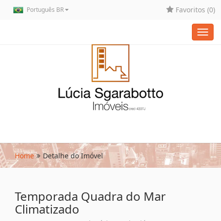
Favoritos (
0
)
Português BR
Toggl
navig
Home
Detalhe do Imóvel
Temporada Quadra do Mar
Climatizado