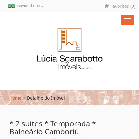
Favoritos (
0
)
Português BR
Toggl
navig
Home
Detalhe do Imóvel
* 2 suítes * Temporada *
Balneário Camboriú