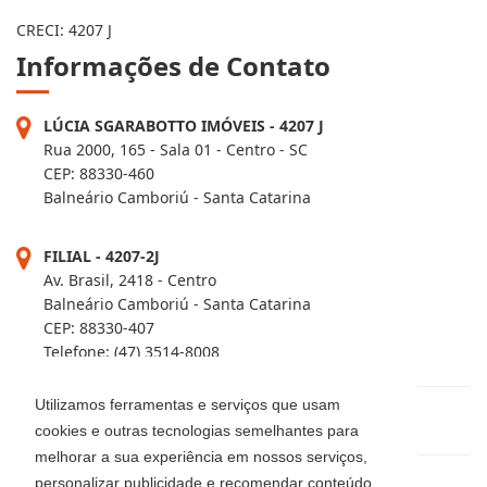
CRECI: 4207 J
Informações de Contato
LÚCIA SGARABOTTO IMÓVEIS - 4207 J
Rua 2000, 165 - Sala 01 - Centro - SC
CEP: 88330-460
Balneário Camboriú - Santa Catarina
FILIAL - 4207-2J
Av. Brasil, 2418 - Centro
Balneário Camboriú - Santa Catarina
CEP: 88330-407
Telefone: (47) 3514-8008
Utilizamos ferramentas e serviços que usam
(47) 3344-5942 / 3360-0018 / 99915-0583
cookies e outras tecnologias semelhantes para
melhorar a sua experiência em nossos serviços,
personalizar publicidade e recomendar conteúdo