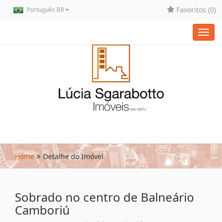
Favoritos (
0
)
Português BR
Toggl
navig
Home
Detalhe do Imóvel
Sobrado no centro de Balneário
Camboriú