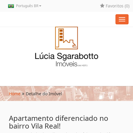
Favoritos (
0
)
Português BR
Toggl
navig
Home
Detalhe do Imóvel
Apartamento diferenciado no
bairro Vila Real!