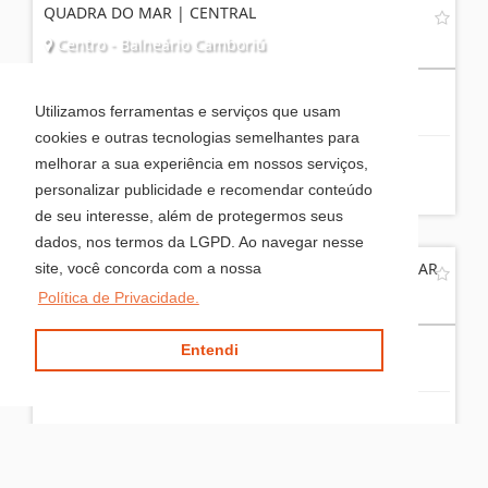
QUADRA DO MAR | CENTRAL
Centro - Balneário Camboriú
2
2
1
Utilizamos ferramentas e serviços que usam
cookies e outras tecnologias semelhantes para
melhorar a sua experiência em nossos serviços,
R$ 1.400.000,00
personalizar publicidade e recomendar conteúdo
de seu interesse, além de protegermos seus
dados, nos termos da LGPD. Ao navegar nesse
RESIDENCIAL SOL DA MANHÃ - PRONTO PARA MORAR
site, você concorda com a nossa
Política de Privacidade.
Centro - Balneário Camboriú
Entendi
2
2
2
R$ 1.798.000,00