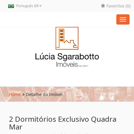
Favoritos (
0
)
Português BR
Toggl
navig
Home
Detalhe do Imóvel
2 Dormitórios Exclusivo Quadra
Mar