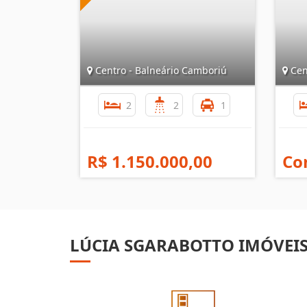
Centro - Balneário Camboriú
Cen
2
2
1
R$ 1.150.000,00
Co
LÚCIA SGARABOTTO IMÓVEI