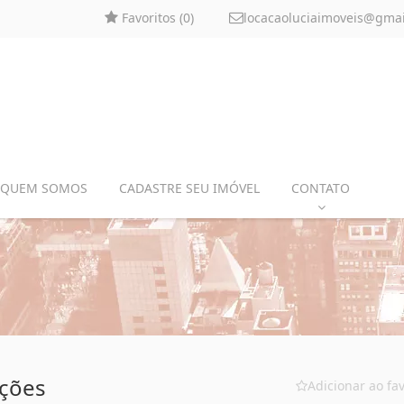
Favoritos (
0
)
locacaoluciaimoveis@gma
QUEM SOMOS
CADASTRE SEU IMÓVEL
CONTATO
ações
Adicionar ao fav