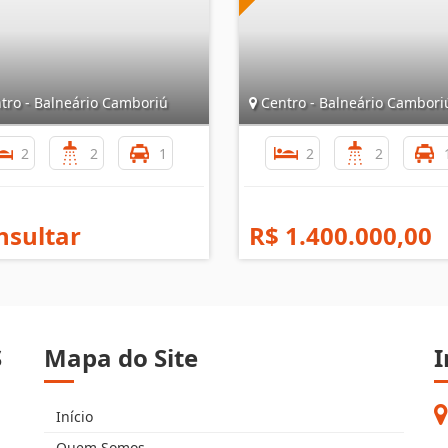
tro - Balneário Camboriú
Centro - Balneário Cambori
2
2
1
2
2
nsultar
R$ 1.400.000,00
S
Mapa do Site
I
Início
Quem Somos