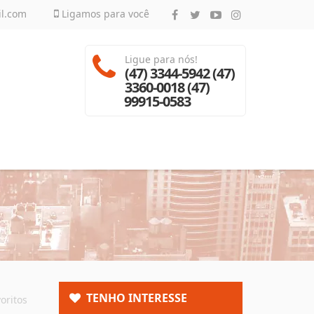
il.com
Ligamos para você
Ligue para nós!
(47) 3344-5942 (47)
3360-0018 (47)
99915-0583
TENHO INTERESSE
oritos