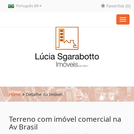
Favoritos (
0
)
Português BR
Toggl
navig
Home
Detalhe do Imóvel
Terreno com imóvel comercial na
Av Brasil