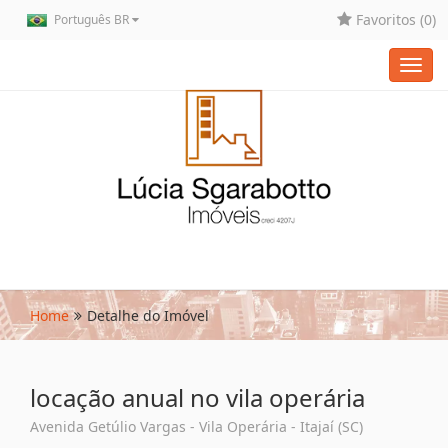
Favoritos (
0
)
Português BR
Toggl
navig
Home
Detalhe do Imóvel
locação anual no vila operária
Avenida Getúlio Vargas - Vila Operária - Itajaí (SC)