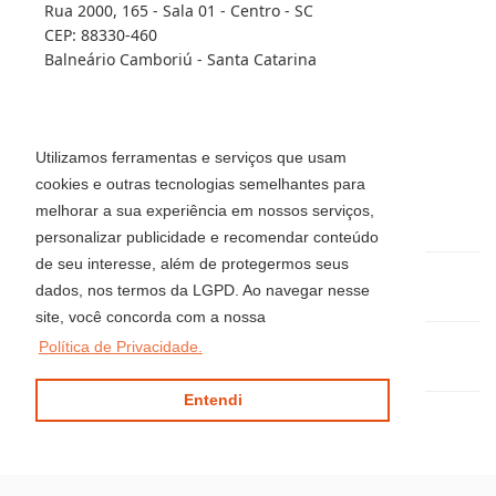
Rua 2000, 165 - Sala 01 - Centro - SC
CEP: 88330-460
Balneário Camboriú - Santa Catarina
FILIAL - 4207-2J
Av. Brasil, 2418 - Centro
Utilizamos ferramentas e serviços que usam
Balneário Camboriú - Santa Catarina
cookies e outras tecnologias semelhantes para
CEP: 88330-407
melhorar a sua experiência em nossos serviços,
Telefone: (47) 3514-8008
personalizar publicidade e recomendar conteúdo
de seu interesse, além de protegermos seus
(47) 3344-5942 / 3360-0018 / 99915-0583
dados, nos termos da LGPD. Ao navegar nesse
site, você concorda com a nossa
Política de Privacidade.
locacaoluciaimoveis@gmail.com
Entendi