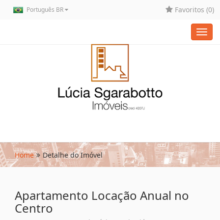
Favoritos (
0
)
Português BR
Toggl
navig
Home
Detalhe do Imóvel
Apartamento Locação Anual no
Centro