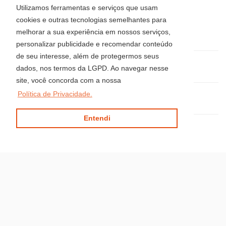
Av. Brasil, 2418 - Centro
Utilizamos ferramentas e serviços que usam
Balneário Camboriú - Santa Catarina
cookies e outras tecnologias semelhantes para
CEP: 88330-407
melhorar a sua experiência em nossos serviços,
Telefone: (47) 3514-8008
personalizar publicidade e recomendar conteúdo
de seu interesse, além de protegermos seus
(47) 3344-5942 / 3360-0018 / 99915-0583
dados, nos termos da LGPD. Ao navegar nesse
site, você concorda com a nossa
Política de Privacidade.
locacaoluciaimoveis@gmail.com
Entendi
Site desenvolvido por
ImóvelOffice
© - Todos os direitos reservados