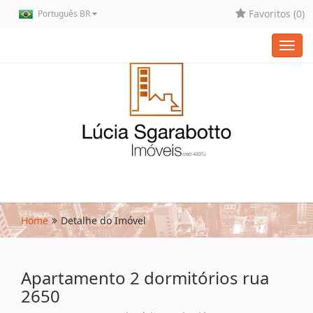
Favoritos (
0
)
Português BR
Toggl
navig
Home
Detalhe do Imóvel
Apartamento 2 dormitórios rua
2650